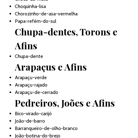
Choquinha-lisa
Chorozinho-de-asa-vermelha
Papa-refém-do-sul
Chupa-dentes, Torons e
Afins
Chupa-dente
Arapaçus e Afins
Arapaçu-verde
Arapaçu-rajado
Arapaçu-de-cerrado
Pedreiros, Joões e Afins
Bico-virado-carijó
João-de-barro
Barranqueiro-de-olho-branco
João-botina-do-brejo