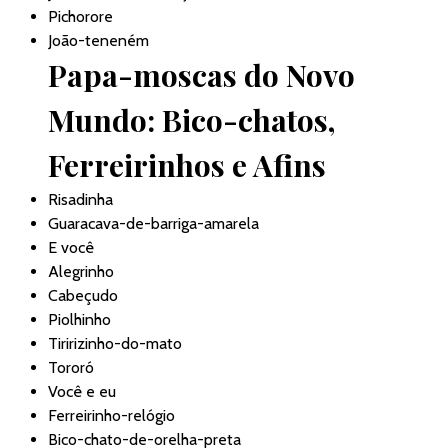
Pichorore
João-teneném
Papa-moscas do Novo
Mundo: Bico-chatos,
Ferreirinhos e Afins
Risadinha
Guaracava-de-barriga-amarela
E você
Alegrinho
Cabeçudo
Piolhinho
Tiririzinho-do-mato
Tororó
Você e eu
Ferreirinho-relógio
Bico-chato-de-orelha-preta