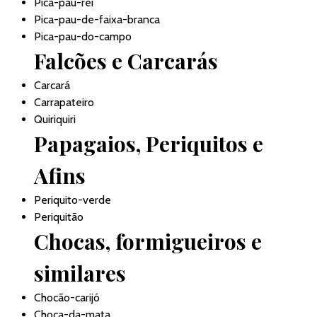
Pica-pau-rei
Pica-pau-de-faixa-branca
Pica-pau-do-campo
Falcões e Carcarás
Carcará
Carrapateiro
Quiriquiri
Papagaios, Periquitos e
Afins
Periquito-verde
Periquitão
Chocas, formigueiros e
similares
Chocão-carijó
Choca-da-mata