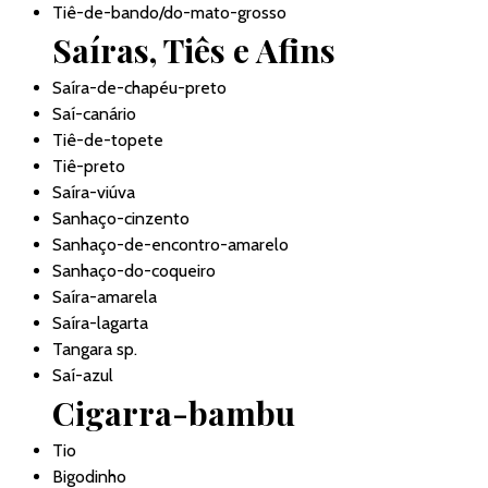
Tiê-de-bando/do-mato-grosso
Saíras, Tiês e Afins
Saíra-de-chapéu-preto
Saí-canário
Tiê-de-topete
Tiê-preto
Saíra-viúva
Sanhaço-cinzento
Sanhaço-de-encontro-amarelo
Sanhaço-do-coqueiro
Saíra-amarela
Saíra-lagarta
Tangara sp.
Saí-azul
Cigarra-bambu
Tio
Bigodinho