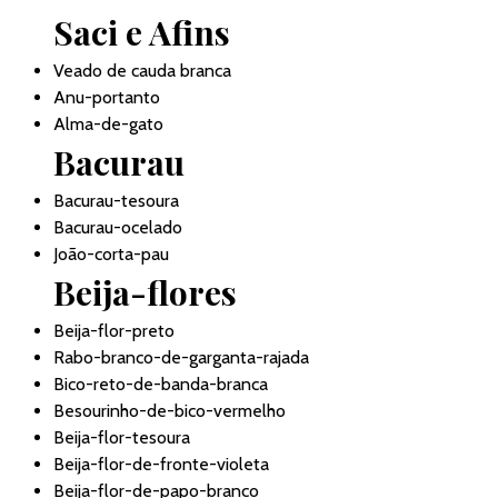
Saci e Afins
Veado de cauda branca
Anu-portanto
Alma-de-gato
Bacurau
Bacurau-tesoura
Bacurau-ocelado
João-corta-pau
Beija-flores
Beija-flor-preto
Rabo-branco-de-garganta-rajada
Bico-reto-de-banda-branca
Besourinho-de-bico-vermelho
Beija-flor-tesoura
Beija-flor-de-fronte-violeta
Beija-flor-de-papo-branco