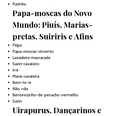
Patinho
Papa-moscas do Novo
Mundo: Piuís, Marias-
pretas, Suiriris e Afins
Filipe
Papa-moscas-cinzento
Lavadeira-mascarada
Suiriri-cavaleiro
Irré
Maria-cavaleira
Bem-te-vi
Não, não.
Bentevizinho-de-penacho-vermelho
Suiriri
Uirapurus, Dançarinos e